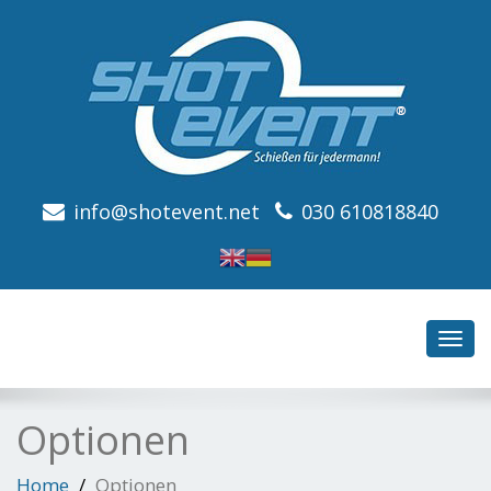
info@shotevent.net
030 610818840
Toggl
navig
Optionen
Home
Optionen