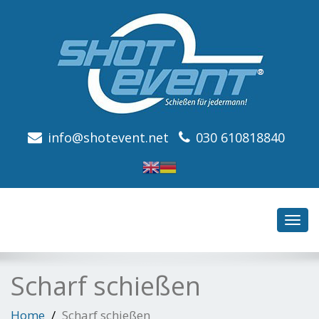
info@shotevent.net
030 610818840
Toggl
navig
Scharf schießen
Home
Scharf schießen