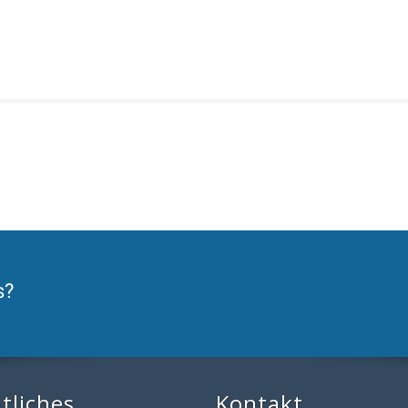
s?
tliches
Kontakt