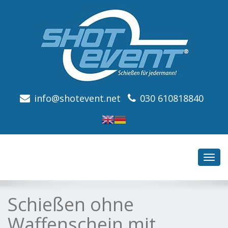
info@shotevent.net
030 610818840
Toggl
navig
Schießen ohne
Waffenschein mit