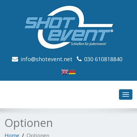
info@shotevent.net
030 610818840
Toggl
navig
Optionen
Home
Optionen