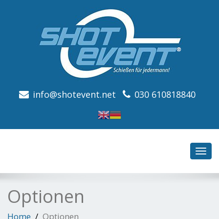
info@shotevent.net
030 610818840
Toggl
navig
Optionen
Home
Optionen