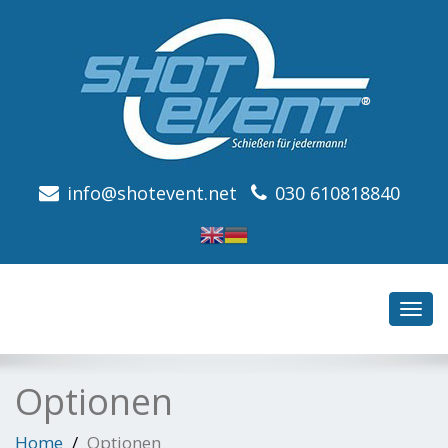
info@shotevent.net
030 610818840
Toggl
navig
Optionen
Home
Optionen