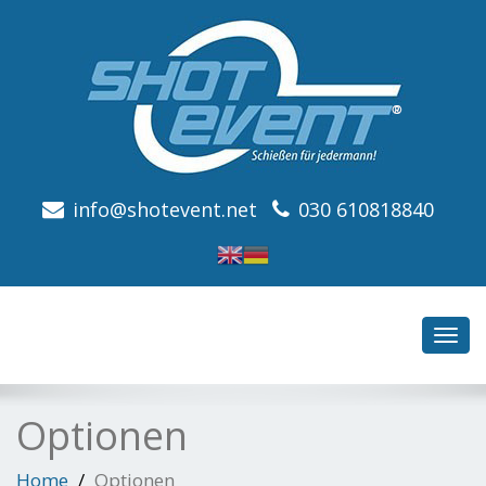
info@shotevent.net
030 610818840
Toggl
navig
Optionen
Home
Optionen