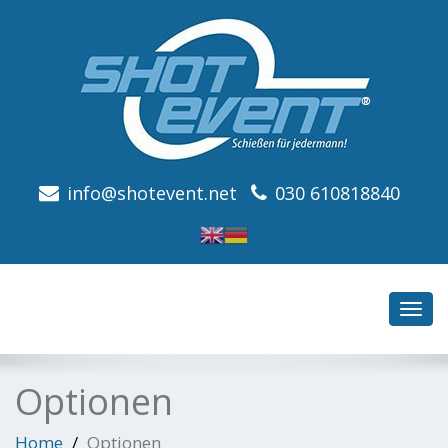
info@shotevent.net
030 610818840
Toggl
navig
Optionen
Home
Optionen