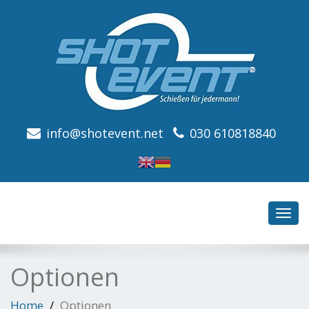
info@shotevent.net
030 610818840
Toggl
navig
Optionen
Home
Optionen