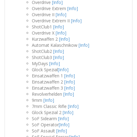
Overdrive
[Info]
Overdrive Extrem
[Info]
Overdrive II
[Info]
Overdrive Extrem II
[Info]
ShotClub1
[Info]
Overdrive X
[Info]
Kurzwaffen 2
[Info]
Automat Kalaschnikow
[Info]
ShotClub2
[Info]
ShotClub3
[Info]
MyDays
[Info]
Glock Spezial
[Info]
Einsatzwaffen 1
[Info]
Einsatzwaffen 2
[Info]
Einsatzwaffen 3
[Info]
Revolverhelden
[Info]
9mm
[Info]
7mm Classic Rifle
[Info]
Glock Spezial 2
[Info]
SoF Sidearm
[Info]
SoF Operator
[Info]
SoF Assault
[Info]
SoF Special Forces
[Info]