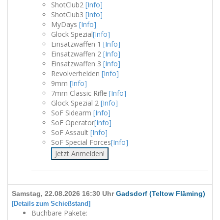
ShotClub2
[Info]
ShotClub3
[Info]
MyDays
[Info]
Glock Spezial
[Info]
Einsatzwaffen 1
[Info]
Einsatzwaffen 2
[Info]
Einsatzwaffen 3
[Info]
Revolverhelden
[Info]
9mm
[Info]
7mm Classic Rifle
[Info]
Glock Spezial 2
[Info]
SoF Sidearm
[Info]
SoF Operator
[Info]
SoF Assault
[Info]
SoF Special Forces
[Info]
Jetzt Anmelden!
Samstag, 22.08.2026 16:30 Uhr
Gadsdorf (Teltow Fläming)
[Details zum Schießstand]
Buchbare Pakete: