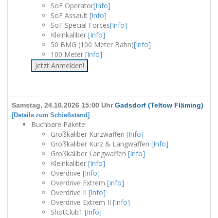
SoF Operator
[Info]
SoF Assault
[Info]
SoF Special Forces
[Info]
Kleinkaliber
[Info]
50 BMG (100 Meter Bahn)
[Info]
100 Meter
[Info]
Jetzt Anmelden!
Samstag, 24.10.2026 15:00 Uhr
Gadsdorf (Teltow Fläming)
[Details zum Schießstand]
Buchbare Pakete:
Großkaliber Kurzwaffen
[Info]
Großkaliber Kurz & Langwaffen
[Info]
Großkaliber Langwaffen
[Info]
Kleinkaliber
[Info]
Overdrive
[Info]
Overdrive Extrem
[Info]
Overdrive II
[Info]
Overdrive Extrem II
[Info]
ShotClub1
[Info]