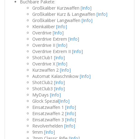
Buchbare Pakete:
Großkaliber Kurzwaffen
[Info]
Großkaliber Kurz & Langwaffen
[Info]
Großkaliber Langwaffen
[Info]
Kleinkaliber
[Info]
Overdrive
[Info]
Overdrive Extrem
[Info]
Overdrive II
[Info]
Overdrive Extrem II
[Info]
ShotClub1
[Info]
Overdrive X
[Info]
Kurzwaffen 2
[Info]
Automat Kalaschnikow
[Info]
ShotClub2
[Info]
ShotClub3
[Info]
MyDays
[Info]
Glock Spezial
[Info]
Einsatzwaffen 1
[Info]
Einsatzwaffen 2
[Info]
Einsatzwaffen 3
[Info]
Revolverhelden
[Info]
9mm
[Info]
7mm Classic Rifle
[Info]