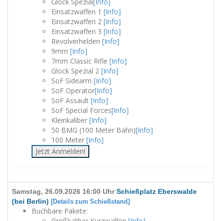
Glock Spezial
[Info]
Einsatzwaffen 1
[Info]
Einsatzwaffen 2
[Info]
Einsatzwaffen 3
[Info]
Revolverhelden
[Info]
9mm
[Info]
7mm Classic Rifle
[Info]
Glock Spezial 2
[Info]
SoF Sidearm
[Info]
SoF Operator
[Info]
SoF Assault
[Info]
SoF Special Forces
[Info]
Kleinkaliber
[Info]
50 BMG (100 Meter Bahn)
[Info]
100 Meter
[Info]
Jetzt Anmelden!
Samstag, 26.09.2026 16:00 Uhr
Schießplatz Eberswalde
(bei Berlin)
[Details zum Schießstand]
Buchbare Pakete:
Großkaliber Kurzwaffen
[Info]