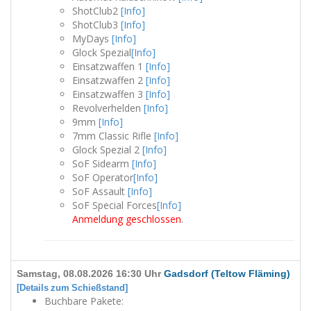
ShotClub2
[Info]
ShotClub3
[Info]
MyDays
[Info]
Glock Spezial
[Info]
Einsatzwaffen 1
[Info]
Einsatzwaffen 2
[Info]
Einsatzwaffen 3
[Info]
Revolverhelden
[Info]
9mm
[Info]
7mm Classic Rifle
[Info]
Glock Spezial 2
[Info]
SoF Sidearm
[Info]
SoF Operator
[Info]
SoF Assault
[Info]
SoF Special Forces
[Info]
Anmeldung geschlossen
.
Samstag, 08.08.2026 16:30 Uhr
Gadsdorf (Teltow Fläming)
[Details zum Schießstand]
Buchbare Pakete: