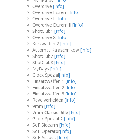
Overdrive
[Info]
Overdrive Extrem
[Info]
Overdrive II
[Info]
Overdrive Extrem II
[Info]
ShotClub1
[Info]
Overdrive X
[Info]
Kurzwaffen 2
[Info]
Automat Kalaschnikow
[Info]
ShotClub2
[Info]
ShotClub3
[Info]
MyDays
[Info]
Glock Spezial
[Info]
Einsatzwaffen 1
[Info]
Einsatzwaffen 2
[Info]
Einsatzwaffen 3
[Info]
Revolverhelden
[Info]
9mm
[Info]
7mm Classic Rifle
[Info]
Glock Spezial 2
[Info]
SoF Sidearm
[Info]
SoF Operator
[Info]
SoF Assault
[Info]