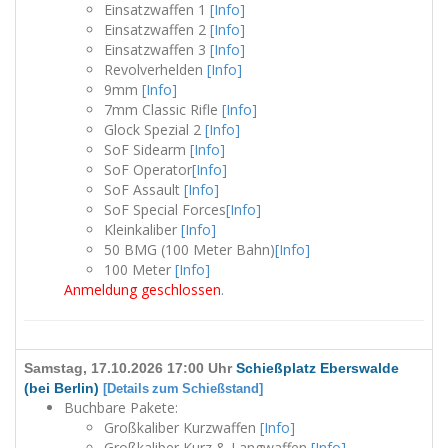
Einsatzwaffen 1
[Info]
Einsatzwaffen 2
[Info]
Einsatzwaffen 3
[Info]
Revolverhelden
[Info]
9mm
[Info]
7mm Classic Rifle
[Info]
Glock Spezial 2
[Info]
SoF Sidearm
[Info]
SoF Operator
[Info]
SoF Assault
[Info]
SoF Special Forces
[Info]
Kleinkaliber
[Info]
50 BMG (100 Meter Bahn)
[Info]
100 Meter
[Info]
Anmeldung geschlossen
.
Samstag, 17.10.2026 17:00 Uhr
Schießplatz Eberswalde
(bei Berlin)
[Details zum Schießstand]
Buchbare Pakete:
Großkaliber Kurzwaffen
[Info]
Großkaliber Kurz & Langwaffen
[Info]