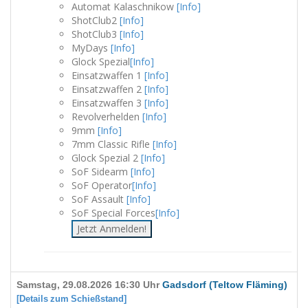
Automat Kalaschnikow
[Info]
ShotClub2
[Info]
ShotClub3
[Info]
MyDays
[Info]
Glock Spezial
[Info]
Einsatzwaffen 1
[Info]
Einsatzwaffen 2
[Info]
Einsatzwaffen 3
[Info]
Revolverhelden
[Info]
9mm
[Info]
7mm Classic Rifle
[Info]
Glock Spezial 2
[Info]
SoF Sidearm
[Info]
SoF Operator
[Info]
SoF Assault
[Info]
SoF Special Forces
[Info]
Jetzt Anmelden!
Samstag, 29.08.2026 16:30 Uhr
Gadsdorf (Teltow Fläming)
[Details zum Schießstand]