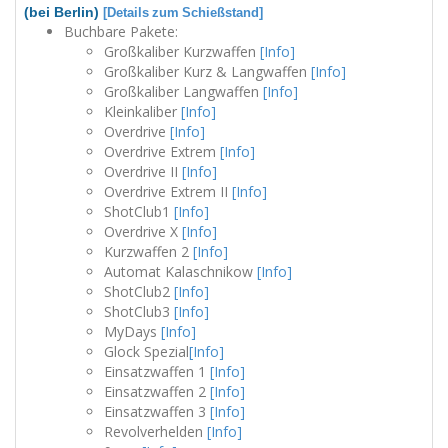
(bei Berlin)
[Details zum Schießstand]
Buchbare Pakete:
Großkaliber Kurzwaffen
[Info]
Großkaliber Kurz & Langwaffen
[Info]
Großkaliber Langwaffen
[Info]
Kleinkaliber
[Info]
Overdrive
[Info]
Overdrive Extrem
[Info]
Overdrive II
[Info]
Overdrive Extrem II
[Info]
ShotClub1
[Info]
Overdrive X
[Info]
Kurzwaffen 2
[Info]
Automat Kalaschnikow
[Info]
ShotClub2
[Info]
ShotClub3
[Info]
MyDays
[Info]
Glock Spezial
[Info]
Einsatzwaffen 1
[Info]
Einsatzwaffen 2
[Info]
Einsatzwaffen 3
[Info]
Revolverhelden
[Info]