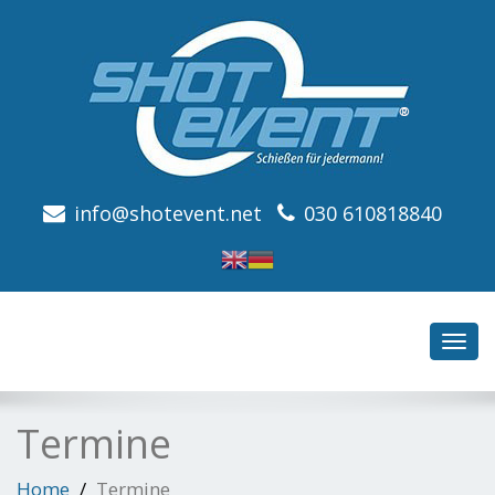
info@shotevent.net
030 610818840
Toggl
navig
Termine
Home
Termine