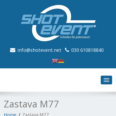
info@shotevent.net
030 610818840
Toggl
navig
Zastava M77
Home
Zastava M77